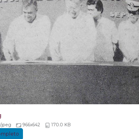
g
/jpeg
966x642
170.0 KB
completo