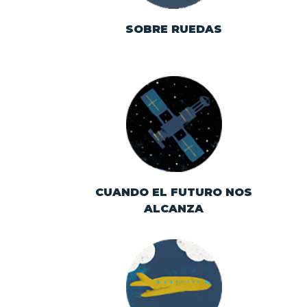
SOBRE RUEDAS
Telar de la
comunicación en
México
CUANDO EL FUTURO NOS
ALCANZA
Orígenes y desarrollo
de la aviación en
México.