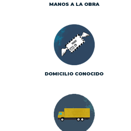
MANOS A LA OBRA
Historiografía del
Servicio Postal
Mexicano: carteros,
timbres, cartas que
abrieron horizontes.
DOMICILIO CONOCIDO
Transportes que
acercan progreso y
bienestar