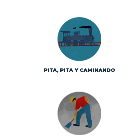
Ferrocarriles,
estaciones, máquinas
y maquinistas. El
tiempo entre las vías.
PITA, PITA Y CAMINANDO
Red carretera,
caminos, puentes,
faros y puertos;
grandes obras
públicas de la SICT.