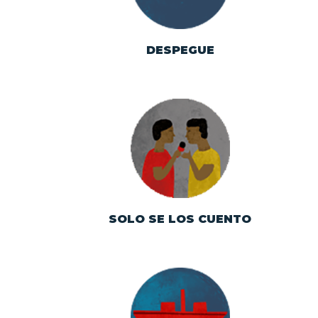
DESPEGUE
Historia de la SICT
desde la mirada y la
voz de sus
trabajadores
SOLO SE LOS CUENTO
El transporte marítimo