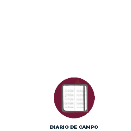
Crónica de los
programas prioritarios
de la SICT en los años
recientes.
DIARIO DE CAMPO