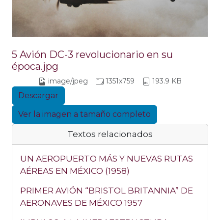
5 Avión DC-3 revolucionario en su
época.jpg
image/jpeg
1351x759
193.9 KB
Descargar
Ver la imagen a tamaño completo
Textos relacionados
UN AEROPUERTO MÁS Y NUEVAS RUTAS
AÉREAS EN MÉXICO (1958)
PRIMER AVIÓN “BRISTOL BRITANNIA” DE
AERONAVES DE MÉXICO 1957