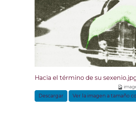
Hacia el término de su sexenio.jp
imag
Descargar
Ver la imagen a tamaño 