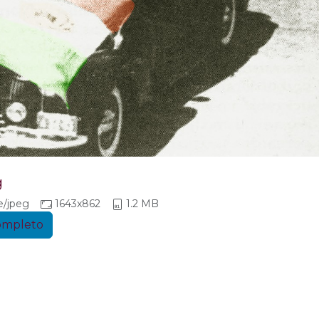
g
e/jpeg
1643x862
1.2 MB
completo