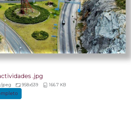
ctividades .jpg
/jpeg
958x539
166.7 KB
completo