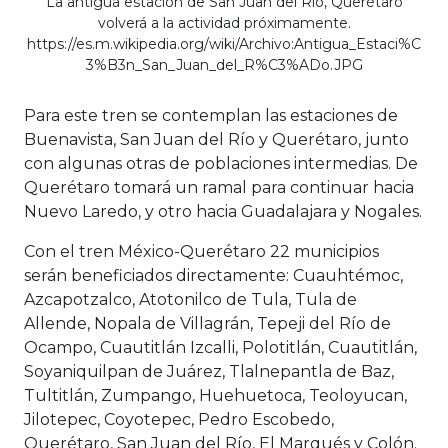
La antigua estación de San Juan del Río, Querétaro
volverá a la actividad próximamente.
https://es.m.wikipedia.org/wiki/Archivo:Antigua_Estaci%C
3%B3n_San_Juan_del_R%C3%ADo.JPG
Para este tren se contemplan las estaciones de
Buenavista, San Juan del Río y Querétaro, junto
con algunas otras de poblaciones intermedias. De
Querétaro tomará un ramal para continuar hacia
Nuevo Laredo, y otro hacia Guadalajara y Nogales.
Con el tren México-Querétaro 22 municipios
serán beneficiados directamente: Cuauhtémoc,
Azcapotzalco, Atotonilco de Tula, Tula de
Allende, Nopala de Villagrán, Tepeji del Río de
Ocampo, Cuautitlán Izcalli, Polotitlán, Cuautitlán,
Soyaniquilpan de Juárez, Tlalnepantla de Baz,
Tultitlán, Zumpango, Huehuetoca, Teoloyucan,
Jilotepec, Coyotepec, Pedro Escobedo,
Querétaro, San Juan del Río, El Marqués y Colón.