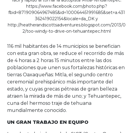
fácil y rápido al tomar la autopista Mitla-Tehuantepec.
https://www.facebook.com/photo.php?
fbid=871909064967485&id=100064451991685&set=a.431
362419022154&locale=da_DK y
http://heatherandscottsadventures.blogspot.com/2013/0
2/too-windy-to-drive-on-tehuantepec.html
116 mil habitantes de 14 municipios se benefician
con esta gran obra, se reduce el recorrido de más
de 4 horas a 2 horas 15 minutos entre las dos
poblaciones que unen sus fortalezas históricas en
tierras Oaxaqueñas: Mitla, el segundo centro
ceremonial prehispánico más importante del
estado, y cuyas grecas pétreas de gran belleza
atraen la mirada de más de uno; y Tehuantepec,
cuna del hermoso traje de tehuana
mundialmente conocido.
UN GRAN TRABAJO EN EQUIPO