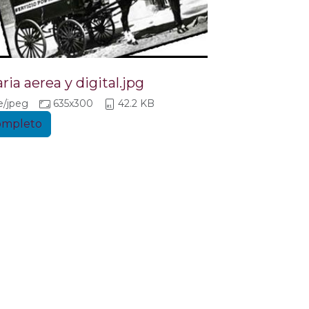
ria aerea y digital.jpg
/jpeg
635x300
42.2 KB
completo