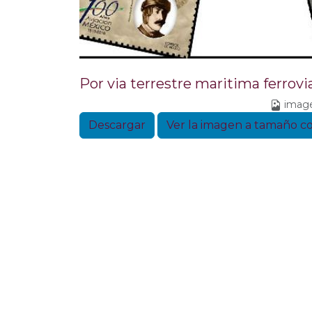
Por via terrestre maritima ferrovia
image
Descargar
Ver la imagen a tamaño 