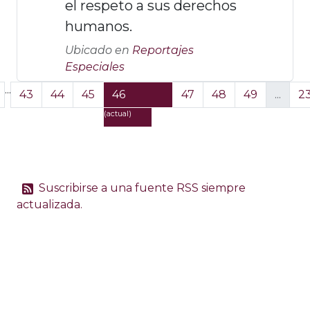
el respeto a sus derechos
humanos.
Ubicado en
Reportajes
Especiales
...
43
44
45
46
47
48
49
...
2
(actual)
Suscribirse a una fuente RSS siempre
actualizada.