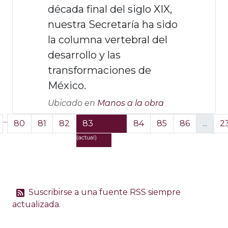
década final del siglo XIX,
nuestra Secretaría ha sido
la columna vertebral del
desarrollo y las
transformaciones de
México.
Ubicado en
Manos a la obra
...
80
81
82
83
84
85
86
...
2
(actual)
Suscribirse a una fuente RSS siempre
actualizada.