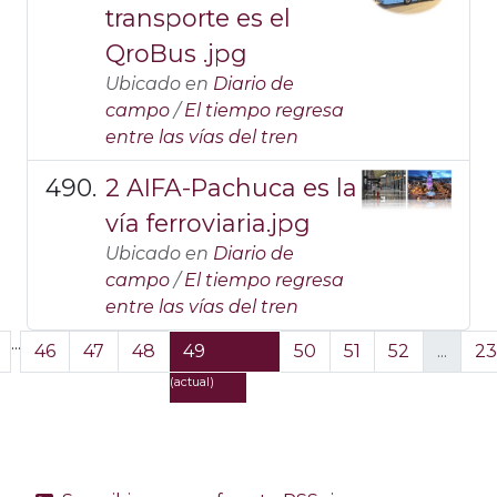
transporte es el
QroBus .jpg
Ubicado en
Diario de
campo
/
El tiempo regresa
entre las vías del tren
2 AIFA-Pachuca es la
vía ferroviaria.jpg
Ubicado en
Diario de
campo
/
El tiempo regresa
entre las vías del tren
...
46
47
48
49
50
51
52
...
23
(actual)