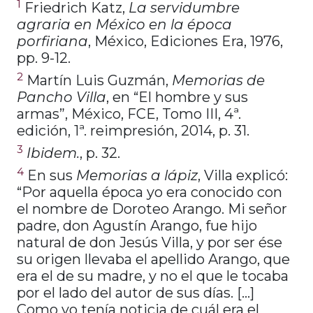
1
Friedrich Katz,
La servidumbre
agraria en México en la época
porfiriana
, México, Ediciones Era, 1976,
pp. 9-12.
2
Martín Luis Guzmán,
Memorias de
Pancho Villa
, en “El hombre y sus
armas”, México, FCE, Tomo III, 4ª.
edición, 1ª. reimpresión, 2014, p. 31.
3
Ibidem.
, p. 32.
4
En sus
Memorias a lápiz
, Villa explicó:
“Por aquella época yo era conocido con
el nombre de Doroteo Arango. Mi señor
padre, don Agustín Arango, fue hijo
natural de don Jesús Villa, y por ser ése
su origen llevaba el apellido Arango, que
era el de su madre, y no el que le tocaba
por el lado del autor de sus días. […]
Como yo tenía noticia de cuál era el