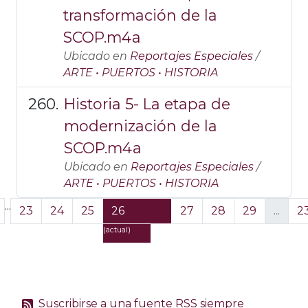
transformación de la
SCOP.m4a
Ubicado en
Reportajes Especiales
/
ARTE • PUERTOS • HISTORIA
Historia 5- La etapa de
modernización de la
SCOP.m4a
Ubicado en
Reportajes Especiales
/
ARTE • PUERTOS • HISTORIA
...
23
24
25
26
27
28
29
...
2
(actual)
Suscribirse a una fuente RSS siempre