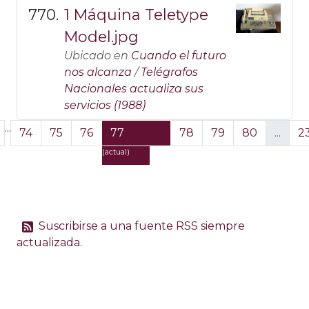
1 Máquina Teletype
Model.jpg
Ubicado en
Cuando el futuro
nos alcanza
/
Telégrafos
Nacionales actualiza sus
servicios (1988)
...
74
75
76
77
78
79
80
...
2
(actual)
Suscribirse a una fuente RSS siempre
actualizada.