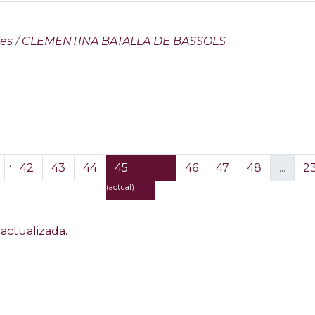
les
/
CLEMENTINA BATALLA DE BASSOLS
...
42
43
44
45
46
47
48
...
2
(actual)
actualizada.