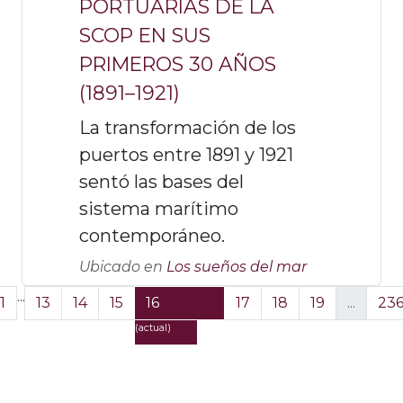
PORTUARIAS DE LA
SCOP EN SUS
PRIMEROS 30 AÑOS
(1891–1921)
La transformación de los
puertos entre 1891 y 1921
sentó las bases del
sistema marítimo
contemporáneo.
Ubicado en
Los sueños del mar
...
1
13
14
15
16
17
18
19
...
23
(actual)