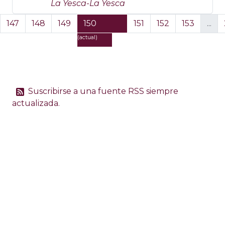
La Yesca-La Yesca
.
147
148
149
150
151
152
153
...
(actual)
Suscribirse a una fuente RSS siempre
actualizada.