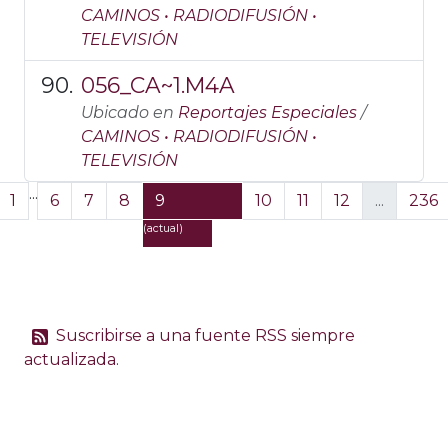
CAMINOS • RADIODIFUSIÓN •
TELEVISIÓN
056_CA~1.M4A
Ubicado en
Reportajes Especiales
/
CAMINOS • RADIODIFUSIÓN •
TELEVISIÓN
...
1
6
7
8
9
10
11
12
...
236
(actual)
Suscribirse a una fuente RSS siempre
actualizada.