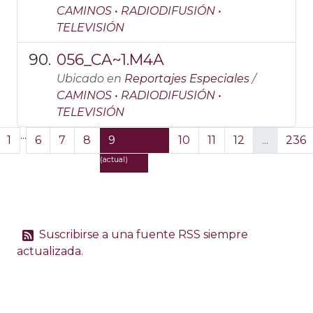
CAMINOS • RADIODIFUSIÓN •
TELEVISIÓN
056_CA~1.M4A
Ubicado en
Reportajes Especiales
/
CAMINOS • RADIODIFUSIÓN •
TELEVISIÓN
...
1
6
7
8
9
10
11
12
...
236
(actual)
Suscribirse a una fuente RSS siempre
actualizada.