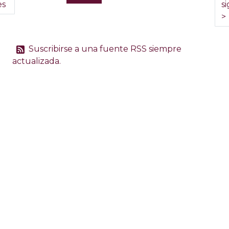
es
s
>
Suscribirse a una fuente RSS siempre
actualizada.