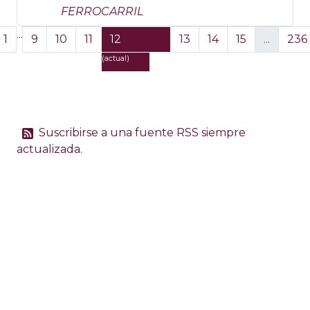
FERROCARRIL
...
1
9
10
11
12
13
14
15
...
236
(actual)
Suscribirse a una fuente RSS siempre
actualizada.