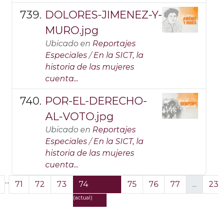
DOLORES-JIMENEZ-Y-
MURO.jpg
Ubicado en
Reportajes
Especiales
/
En la SICT, la
historia de las mujeres
cuenta...
POR-EL-DERECHO-
AL-VOTO.jpg
Ubicado en
Reportajes
Especiales
/
En la SICT, la
historia de las mujeres
cuenta...
...
71
72
73
74
75
76
77
...
23
(actual)