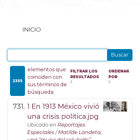
INICIO
elementos que
FILTRAR LOS
ORDENAR
coinciden con
RESULTADOS
POR
2355
sus términos de
búsqueda
1 En 1913 México vivió
una crisis política.jpg
Ubicado en
Reportajes
Especiales
/
Matilde Landeta,
una “mujer del celuloide”