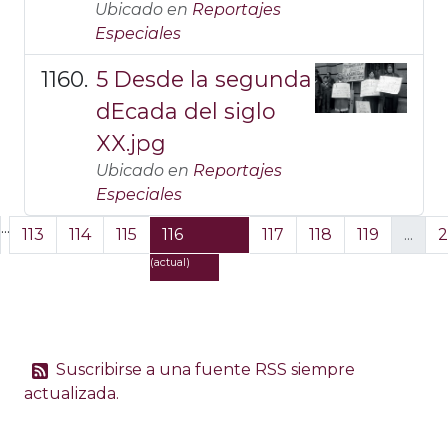
Ubicado en
Reportajes
Especiales
5 Desde la segunda
dEcada del siglo
XX.jpg
Ubicado en
Reportajes
Especiales
...
113
114
115
116
117
118
119
...
2
(actual)
Suscribirse a una fuente RSS siempre
actualizada.