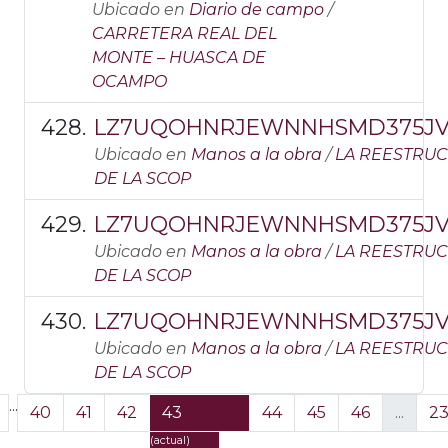
Ubicado en
Diario de campo
/
CARRETERA REAL DEL
MONTE – HUASCA DE
OCAMPO
LZ7UQOHNRJEWNNHSMD375JV
Ubicado en
Manos a la obra
/
LA REESTRU
DE LA SCOP
LZ7UQOHNRJEWNNHSMD375JV
Ubicado en
Manos a la obra
/
LA REESTRU
DE LA SCOP
LZ7UQOHNRJEWNNHSMD375JV
Ubicado en
Manos a la obra
/
LA REESTRU
DE LA SCOP
...
40
41
42
43
44
45
46
...
2
(actual)