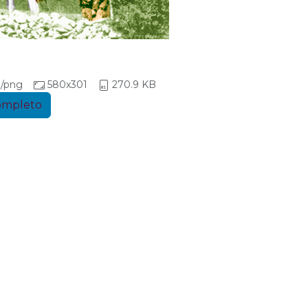
/png
580x301
270.9 KB
completo