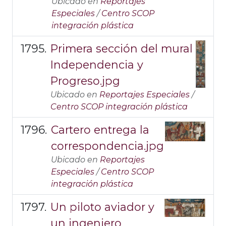
Ubicado en
Reportajes
Especiales
/
Centro SCOP
integración plástica
Primera sección del mural
Independencia y
Progreso.jpg
Ubicado en
Reportajes Especiales
/
Centro SCOP integración plástica
Cartero entrega la
correspondencia.jpg
Ubicado en
Reportajes
Especiales
/
Centro SCOP
integración plástica
Un piloto aviador y
un ingeniero