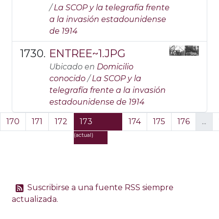
/
La SCOP y la telegrafía frente
a la invasión estadounidense
de 1914
ENTREE~1.JPG
Ubicado en
Domicilio
conocido
/
La SCOP y la
telegrafía frente a la invasión
estadounidense de 1914
.
170
171
172
173
174
175
176
...
(actual)
Suscribirse a una fuente RSS siempre
actualizada.