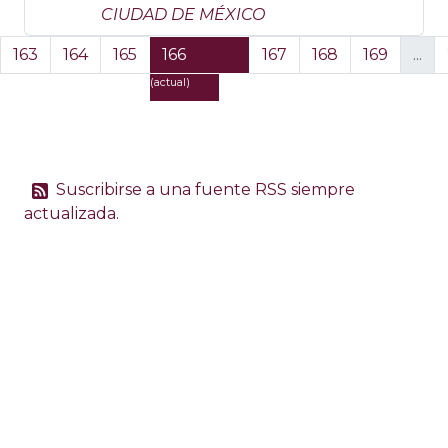
CIUDAD DE MÉXICO
.
163
164
165
166
167
168
169
...
(actual)
Suscribirse a una fuente RSS siempre
actualizada.