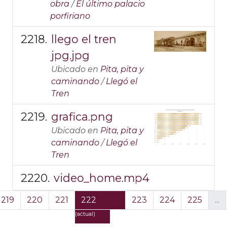
obra
/
El último palacio
porfiriano
llego el tren
jpg.jpg
Ubicado en
Pita, pita y
caminando
/
Llegó el
Tren
grafica.png
Ubicado en
Pita, pita y
caminando
/
Llegó el
Tren
video_home.mp4
219
220
221
222
223
224
225
...
(actual)