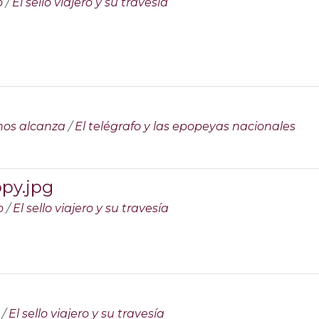
o
/
El sello viajero y su travesía
nos alcanza
/
El telégrafo y las epopeyas nacionales
py.jpg
o
/
El sello viajero y su travesía
/
El sello viajero y su travesía