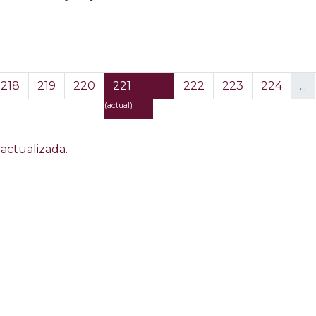
218
219
220
221
222
223
224
...
(actual)
actualizada.