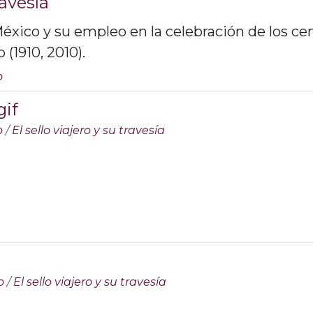
ravesía
éxico y su empleo en la celebración de los ce
(1910, 2010).
o
gif
o
/
El sello viajero y su travesía
o
/
El sello viajero y su travesía