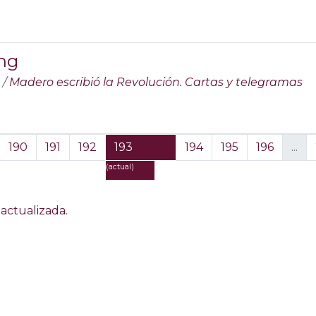
ng
/
Madero escribió la Revolución. Cartas y telegramas
190
191
192
193
194
195
196
...
(actual)
actualizada.