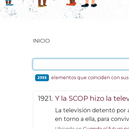
INICIO
elementos que coinciden con su
2355
Y la SCOP hizo la tele
La televisión detentó por 
en torno a ella, para convi
Ubicado en
Cuando el futuro n