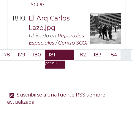
SCOP
El Arq Carlos
Lazo.jpg
Ubicado en
Reportajes
Especiales
/
Centro SCOP
178
179
180
181
182
183
184
...
(actual)
Suscribirse a una fuente RSS siempre
actualizada.