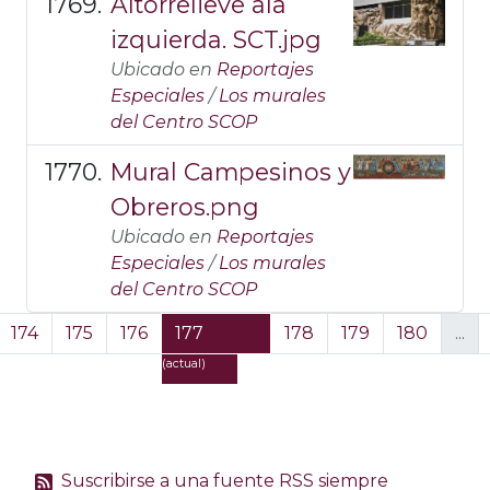
Altorrelieve ala
izquierda. SCT.jpg
Ubicado en
Reportajes
Especiales
/
Los murales
del Centro SCOP
Mural Campesinos y
Obreros.png
Ubicado en
Reportajes
Especiales
/
Los murales
del Centro SCOP
174
175
176
177
178
179
180
...
(actual)
Suscribirse a una fuente RSS siempre