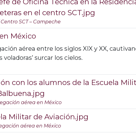
fe de Oficina Técnica en la Residenci
eteras en el centro SCT.jpg
/
Centro SCT – Campeche
 en México
ción aérea entre los siglos XIX y XX, cautiva
 voladoras’ surcar los cielos.
ión con los alumnos de la Escuela Mili
Balbuena.jpg
egación aérea en México
a Militar de Aviación.jpg
egación aérea en México