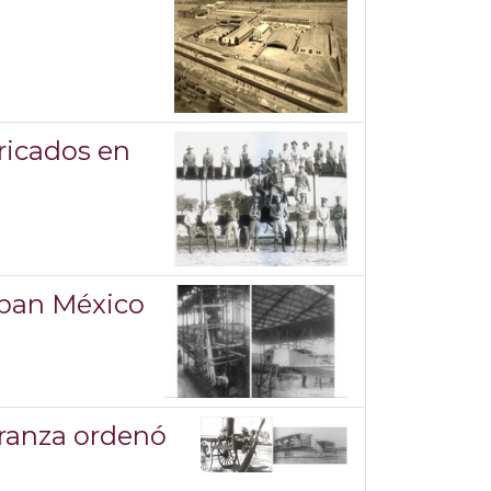
ricados en
aban México
rranza ordenó