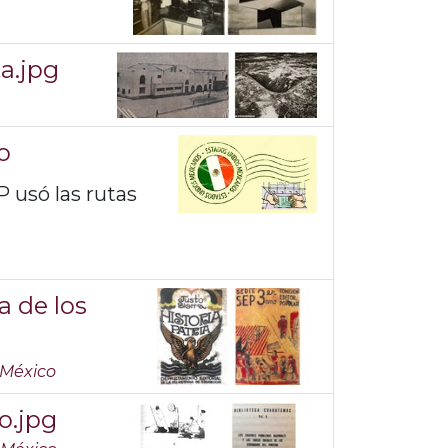
ta.jpg
o
P usó las rutas
a de los
n México
o.jpg