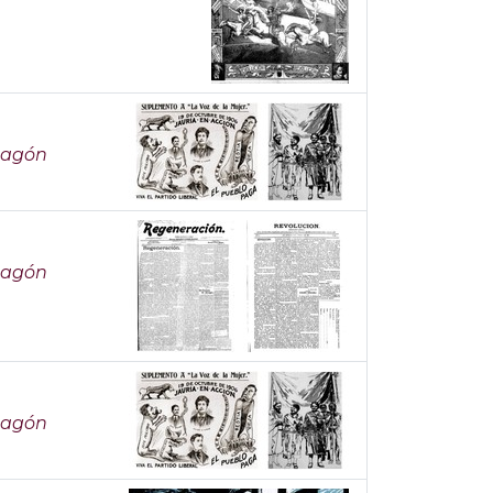
 Magón
 Magón
 Magón