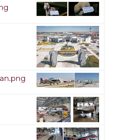
png
jan.png