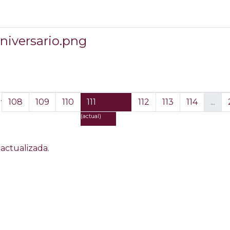
aniversario.png
..
108
109
110
111
112
113
114
...
(actual)
actualizada.